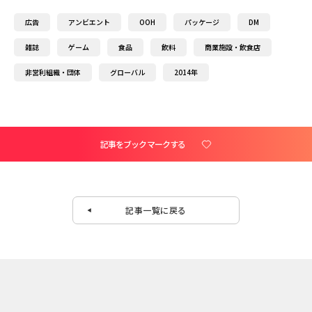
広告
アンビエント
OOH
パッケージ
DM
雑誌
ゲーム
食品
飲料
商業施設・飲食店
非営利組織・団体
グローバル
2014年
記事をブックマークする
記事一覧に戻る