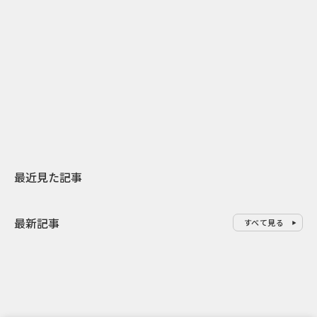
2
2026.07.31
2026.07.29
日本上陸30周年を地域の未来へ
AIモデルが「
スターバックスが3県から始める
登場 伝統I
地元共創PR
わせた広告事
最近見た記事
最新記事
すべて見る