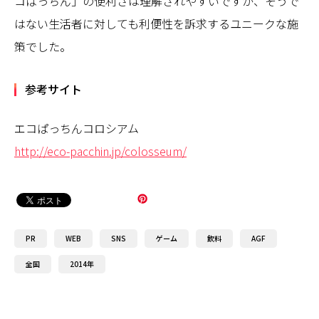
コぱっちん」の便利さは理解されやすいですが、そうで
はない生活者に対しても利便性を訴求するユニークな施
策でした。
参考サイト
エコぱっちんコロシアム
http://eco-pacchin.jp/colosseum/
PR
WEB
SNS
ゲーム
飲料
AGF
全国
2014年