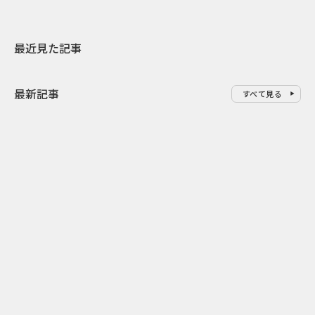
最近見た記事
最新記事
すべて見る
0
2026.08.07
2026.08.07
ゲームの新エリアが横浜に出
「試乗」の常
現！『ぽこ あ ポケモン』みなと
体験型マーケ