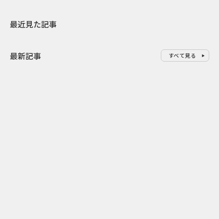
最近見た記事
最新記事
すべて見る
0
2026.08.09
2026.08.08
「水の先をつくれ」インフラを
令和8年8月8
支える会社が水の日に掲げたブ
限りの祭に 
ランド広告
掛ける科学と