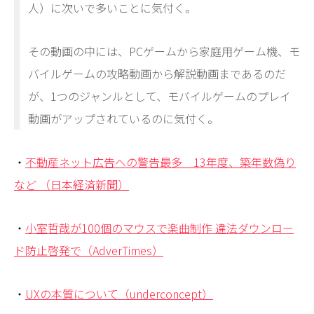
人）に次いで多いことに気付く。
その動画の中には、PCゲームから家庭用ゲーム機、モ
バイルゲームの攻略動画から解説動画まであるのだ
が、1つのジャンルとして、モバイルゲームのプレイ
動画がアップされているのに気付く。
・
不動産ネット広告への警告最多 13年度、築年数偽り
など （日本経済新聞）
・
小室哲哉が100個のマウスで楽曲制作 違法ダウンロー
ド防止啓発で（AdverTimes）
・
UXの本質について（underconcept）