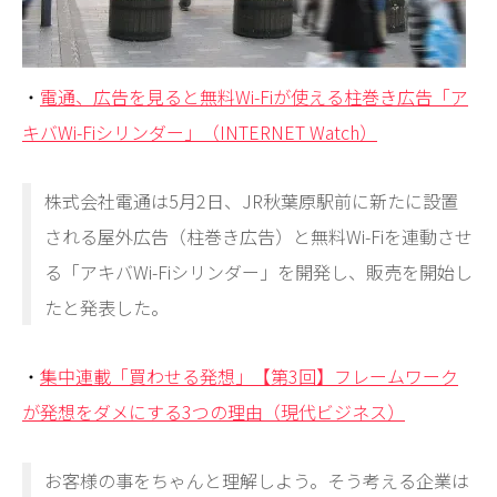
・
電通、広告を見ると無料Wi-Fiが使える柱巻き広告「ア
キバWi-Fiシリンダー」（INTERNET Watch）
株式会社電通は5月2日、JR秋葉原駅前に新たに設置
される屋外広告（柱巻き広告）と無料Wi-Fiを連動させ
る「アキバWi-Fiシリンダー」を開発し、販売を開始し
たと発表した。
・
集中連載「買わせる発想」【第3回】フレームワーク
が発想をダメにする3つの理由（現代ビジネス）
お客様の事をちゃんと理解しよう。そう考える企業は