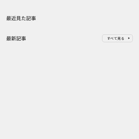
最近見た記事
最新記事
すべて見る
0
2026.08.07
2026.08.06
甲子園の熱狂を“ながら聴き”可
サンリオが8
能 ABCラジオ×radiko『オーデ
ー”に制定 