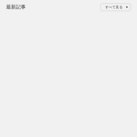
最新記事
すべて見る
0
2026.08.08
2026.08.0
令和8年8月8日の“8並び”を1日限
“蛇口からみ
りの祭に 叡山電鉄が八瀬で仕掛
で！ファンケ
ける科学と縁日
地体験で新商