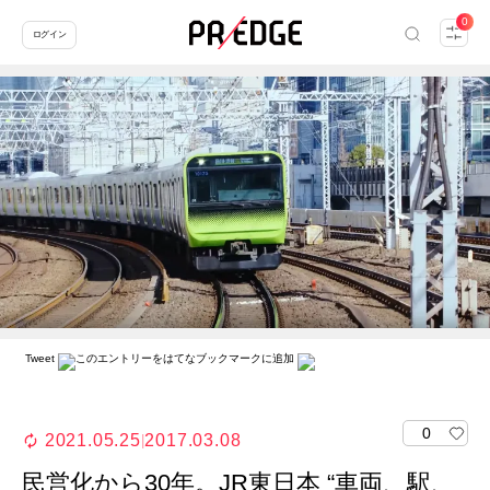
0
ログイン
Tweet
0
2021.05.25
2017.03.08
|
民営化から30年。JR東日本 “車両、駅、