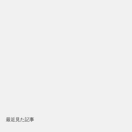
2
2026.07.31
2026.07.2
日本上陸30周年を地域の未来へ
AIモデルが「
スターバックスが3県から始める
登場 伝統I
地元共創PR
わせた広告事
最近見た記事