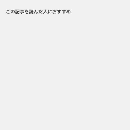
この記事を読んだ人におすすめ
1
2018.11.29
スカイダイビングでXbox Oneを宅配!? マイク
ロソフトの100万ドル寄付キャンペーン