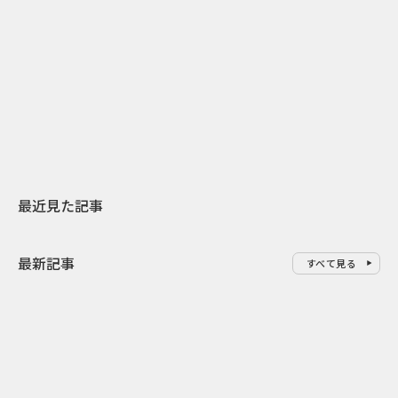
2026.07.31
2026.07.30
日本上陸30周年を地域の未来へ
おかっぱから
スターバックスが3県から始める
の大刷新 THE
地元共創PR
レラップ新C
最近見た記事
最新記事
すべて見る