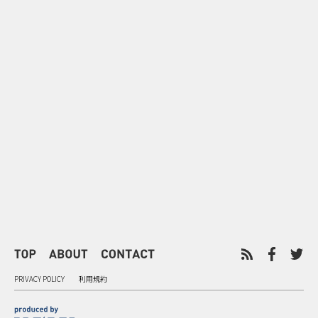
0
2026.08.09
2026.08.08
「水の先をつくれ」インフラを
令和8年8月8
支える会社が水の日に掲げたブ
限りの祭に 
ランド広告
掛ける科学と
PRIVACY POLICY
利用規約