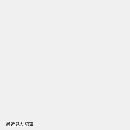
2
2026.07.31
2026.07.29
日本上陸30周年を地域の未来へ
AIモデルが「
スターバックスが3県から始める
登場 伝統I
地元共創PR
わせた広告事
最近見た記事