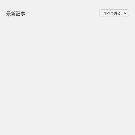
最新記事
すべて見る
0
2026.08.07
2026.08.07
町のシンボルカラーを全身で体
配車アプリで
験 北竜町「ひまわりイエローラ
館” タクシ
ン」の地域ブランディング
えるコンテン