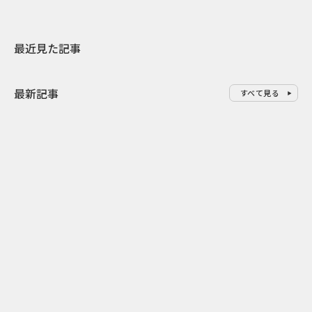
最近見た記事
最新記事
すべて見る
0
2026.08.09
2026.08.08
「水の先をつくれ」インフラを
令和8年8月8
支える会社が水の日に掲げたブ
限りの祭に 