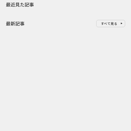
最近見た記事
最新記事
すべて見る
0
2026.08.09
2026.08.08
「水の先をつくれ」インフラを
令和8年8月8
支える会社が水の日に掲げたブ
限りの祭に 
ランド広告
掛ける科学と