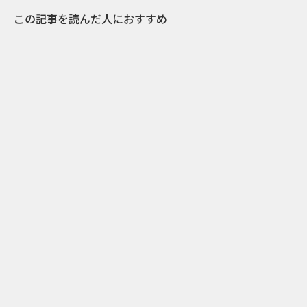
この記事を読んだ人におすすめ
1
2011.05.16
ビールの蓋をあけるだけで友人を招待できる栓
抜き