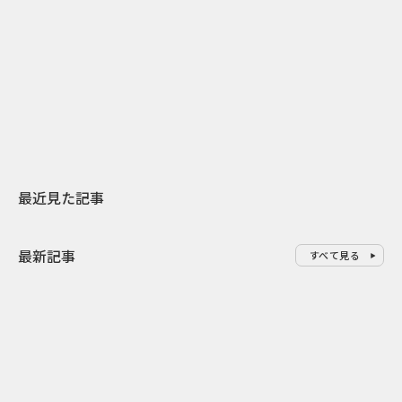
2026.07.31
2026.07.29
日本上陸30周年を地域の未来へ
AIモデルが「
スターバックスが3県から始める
登場 伝統I
地元共創PR
わせた広告事
最近見た記事
最新記事
すべて見る