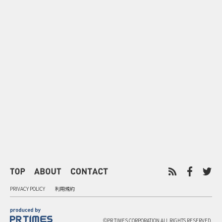
0
2026.08.07
2026.08.07
ゲームの新エリアが横浜に出
「試乗」の常
現！『ぽこ あ ポケモン』みなと
体験型マーケ
みらいジャック
PRIVACY POLICY
利用規約
©PR TIMES CORPORATION ALL RIGHTS RESERVED.