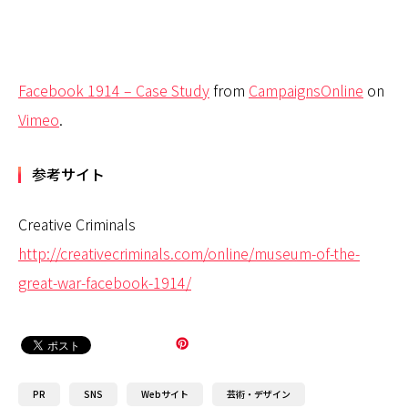
Facebook 1914 – Case Study
from
CampaignsOnline
on
Vimeo
.
参考サイト
Creative Criminals
http://creativecriminals.com/online/museum-of-the-
great-war-facebook-1914/
PR
SNS
Webサイト
芸術・デザイン