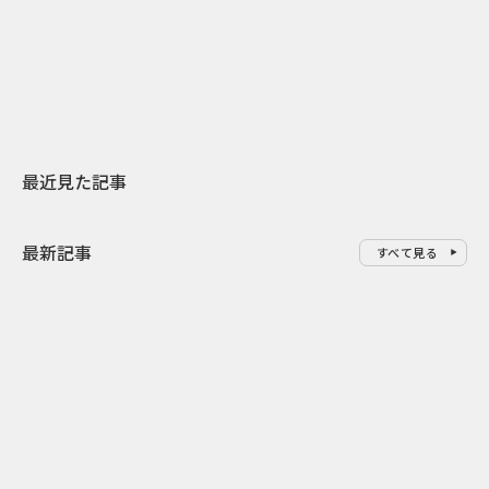
スターバックスが3県から始める
登場 伝統I
地元共創PR
わせた広告事
最近見た記事
最新記事
すべて見る
0