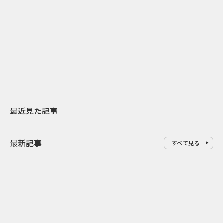
2026.07.31
2026.07.30
日本上陸30周年を地域の未来へ
おかっぱから
スターバックスが3県から始める
の大刷新 THE
地元共創PR
レラップ新C
最近見た記事
最新記事
すべて見る