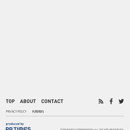
0
2026.08.08
2026.08.08
令和8年8月8日の“8並び”を1日
“蛇口からみ
限りの祭に 叡山電鉄が八瀬で仕
谷で！ファン
掛ける科学と縁日
ご当地体験で
PRIVACY POLICY
利用規約
©PR TIMES CORPORATION ALL RIGHTS RESERVED.