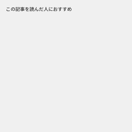
この記事を読んだ人におすすめ
0
2016.09.27
カラオケで歌っているつもりが実は…!?ハイネ
ケンの愉快なサプライズプロモーション