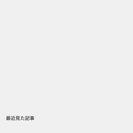
0
2012.01.07
“英語ネイティブしか広告の真意に気がつかない” ク
リエイティブ
最近見た記事