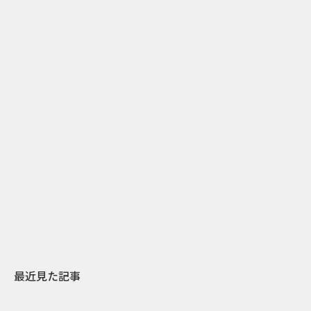
0
2017.03.01
サウナ、オーロラ、LGBT。フィンランドの特徴を表
した公式絵文字に新作が登場
最近見た記事