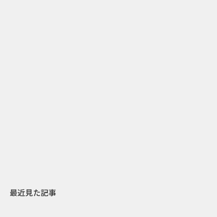
5
2015.02.06
気温が“-15℃”なら“15%OFF”になる、カナダアパレ
ル店のアイディアディスカウント術
最近見た記事