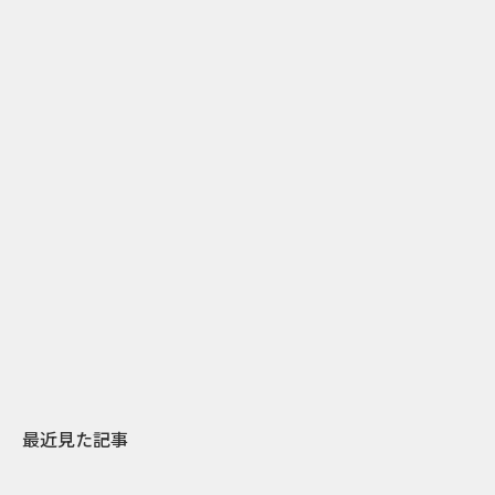
1
2013.11.21
胃薬のウィットに富んだ広告 ｜ブーメランと薬の関係
性とは…
最近見た記事