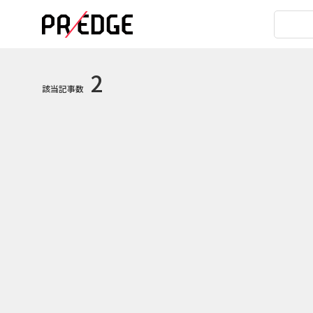
2
該当記事数
2
2019.07.10
2018.10
健康食品の“退屈なイメージ”を覆
シシド