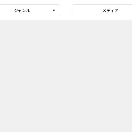
ジャンル
メディア
0
.05
・カフカ、食べる順番を気