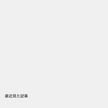
1
2015.10.29
グルジアで“空気税”導入!? ドライバーのエコ意識を
喚起し、保険商品の売上を4倍にした「架空税」施策
最近見た記事