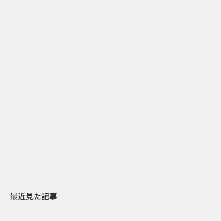
7
2022.02.17
「人生はほろ苦い。まるでリキュールのように」若者
をターゲットにしたFernet brancaの広告
最近見た記事