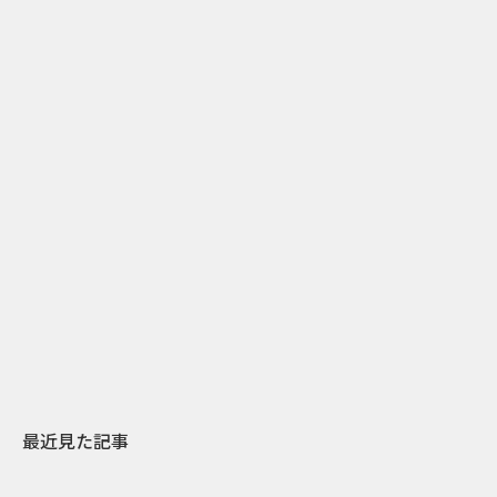
1
2020.07.01
親たちの「リモート飲み」を真似る子どもたち… コロ
ナ下のアルコール依存に警鐘を鳴らす豪NPOのCM
最近見た記事